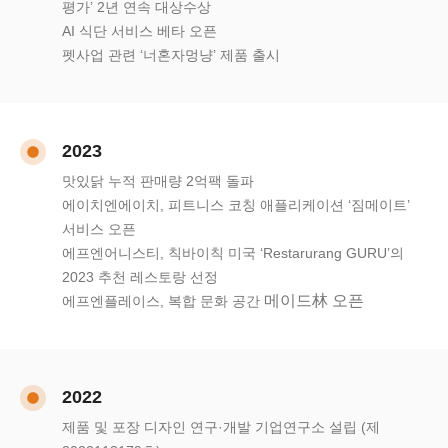
평가’ 2년 연속 대상수상
AI 식단 서비스 베타 오픈
펫사업 관련 ‘너혼자멍냥’ 제품 출시
2023
맛있닭 누적 판매량 2억팩 돌파
에이치엔에이치, 피트니스 코칭 애플리케이션 ‘짐메이트’
서비스 오픈
에프엔어니스티, 칙바이칙 미국 ‘Restarurang GURU’의
2023 추천 레스토랑 선정
메이드林 오픈
에프엔플레이스, 복합 문화 공간
2022
제품 및 포장 디자인 연구·개발 기업연구소 설립 (제