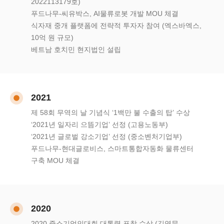
2022113179호)
푸드나무-씨유박스, AI물류로봇 개발 MOU 체결
식자재 중개 플랫폼에 전략적 투자자 참여 (엑스바엑스,
10억 원 규모)
베트남 호치민 현지법인 설립
2021
제 58회 무역의 날 기념식 ‘1백만 불 수출의 탑’ 수상
‘2021년 일자리 으뜸기업’ 선정 (고용노동부)
‘2021년 글로벌 강소기업’ 선정 (중소벤처기업부)
푸드나무-현대글로비스, 스마트통합자동화 물류센터
구축 MOU 체결
2020
2020 중소기업인대회 대통령 표창 수상 (김영문