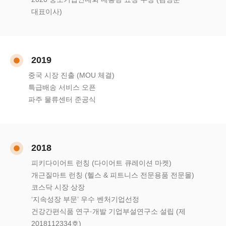
대표이사)
2019
중국 시장 진출 (MOU 체결)
특급배송 서비스 오픈
파주 물류센터 준공식
2018
피키다이어트 런칭 (다이어트 큐레이션 마켓)
개근질마트 런칭 (헬스 & 피트니스 전문용품 전문몰)
코스닥 시장 상장
‘지속성장 부문’ 우수 벤처기업선정
건강간편식품 연구·개발 기업부설연구소 설립 (제
2018112334호)