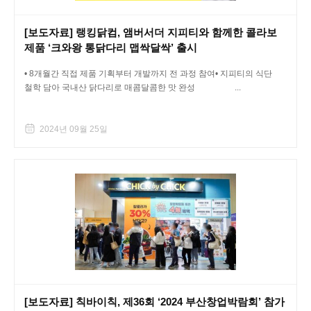
[보도자료] 랭킹닭컴, 앰버서더 지피티와 함께한 콜라보
제품 ‘크와왕 통닭다리 맵싹달싹’ 출시
• 8개월간 직접 제품 기획부터 개발까지 전 과정 참여• 지피티의 식단
철학 담아 국내산 닭다리로 매콤달콤한 맛 완성 ...
2024년 09월 25일
[보도자료] 칙바이칙, 제36회 ‘2024 부산창업박람회’ 참가