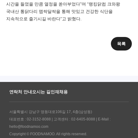
시간을 들였을 만큼 열정을 쏟아부었다”며 “랭킹닭컴 크와왕
국내산 통닭다리 맵싹달싹을 통해 맛있고 건강한 식단을
지속적으로 즐기시길 바란다”고 밝혔다.
목록
연락처 안내
오시는 길
인재채용
서울특별시 강남구 영동대로106길 17, 4층(삼성동)
대표번호 : 02-3152-8088 | 고객센터 : 02-6405-8088 | E-Mail :
hello@foodnamoo.com
Copyright © FOODNAMOO. All rights reserved.