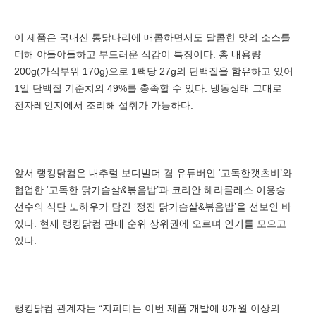
이 제품은 국내산 통닭다리에 매콤하면서도 달콤한 맛의 소스를
더해 야들야들하고 부드러운 식감이 특징이다. 총 내용량
200g(가식부위 170g)으로 1팩당 27g의 단백질을 함유하고 있어
1일 단백질 기준치의 49%를 충족할 수 있다. 냉동상태 그대로
전자레인지에서 조리해 섭취가 가능하다.
앞서 랭킹닭컴은 내추럴 보디빌더 겸 유튜버인 ‘고독한갯츠비’와
협업한 ‘고독한 닭가슴살&볶음밥’과 코리안 헤라클레스 이용승
선수의 식단 노하우가 담긴 ‘정진 닭가슴살&볶음밥’을 선보인 바
있다. 현재 랭킹닭컴 판매 순위 상위권에 오르며 인기를 모으고
있다.
랭킹닭컴 관계자는 “지피티는 이번 제품 개발에 8개월 이상의